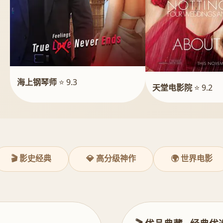
海上钢琴师
⭐ 9.3
天堂电影院
⭐ 9.2
🎬 影史经典
💎 高分级神作
🌍 世界电影