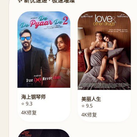
✨ 新优速递 · 极速璀璨
海上钢琴师
美丽人生
⭐ 9.3
⭐ 9.5
4K修复
4K修复