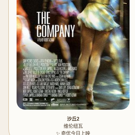
沙丘2
维伦纽瓦
✨ 奇优今日上映