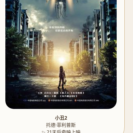
小丑2
托德·菲利普斯
✨ 21天后奇映上映