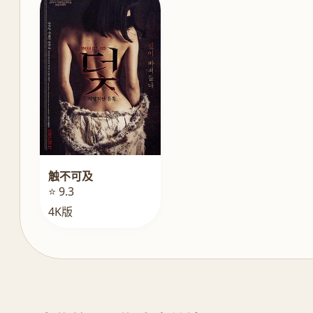
触不可及
⭐ 9.3
4K版