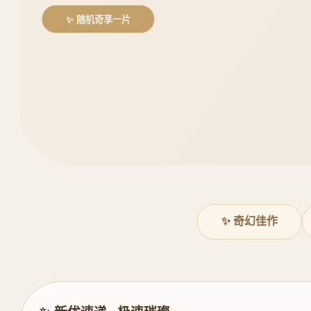
✨ 随机奇享一片
✨ 奇幻佳作