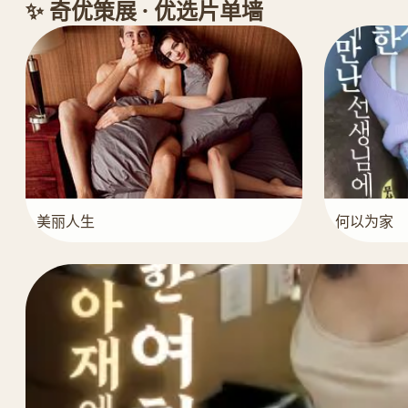
✨ 奇优策展 · 优选片单墙
美丽人生
何以为家